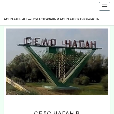
-->
Togg
Browsed By
navig
Рубрика:
Камызякский Район
АСТРАХАНЬ ALL — ВСЯ АСТРАХАНЬ И АСТРАХАНСКАЯ ОБЛАСТЬ
СЕЛО
СЕЛО ЧАГАН В
ЧАГАН