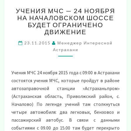
УЧЕНИЯ
УЧЕНИЯ МЧС — 24 НОЯБРЯ
МЧС
НА НАЧАЛОВСКОМ ШОССЕ
—
БУДЕТ ОГРАНИЧЕНО
24
НОЯБРЯ
ДВИЖЕНИЕ
НА
НАЧАЛОВСКОМ
23.11.2015
Менеджер Интересной
ШОССЕ
Астрахани
БУДЕТ
ОГРАНИЧЕНО
ДВИЖЕНИЕ
Учения МЧС 24 ноября 2015 года с 09:00 в Астрахани
состоятся учения МЧС, которые пройдут в районе
автозаправочной станции «Астраханьпром»
(Астраханская область, Приволжский район, с.
Началово) По легенде учений там столкнуться
четыре автомобиля: два легковых, бензовоз и
пассажирский автобус. В связи с данными
событиями с 09.00 до 15.00 там будет перекрыто