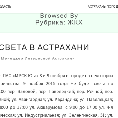
АСТРАХАНЬ ПОГО
БЛАСТЬ
Browsed By
Рубрика:
ЖКХ
2
 СВЕТА В АСТРАХАНИ
ДНЯ
НЕТ
Менеджер Интересной Астрахани
СВЕТА
В
АСТРАХАНИ
 ПАО «МРСК Юга» 8 и 9 ноября в городе на некоторых
ричества. 9 ноября 2015 года Не будет света по
00 пер. Валовой; пер. Павелецкий; пер. Речной; пер.
ной; ул. Авангардная; ул. Карандина; ул. Павелецкая;
8:00 до 17:00 ул. Ахшарумова. с 9:00 до 17:00 ул. 4-я
ическая; ул. Индустриальная; ул. Зеленгинская, 51; ул.