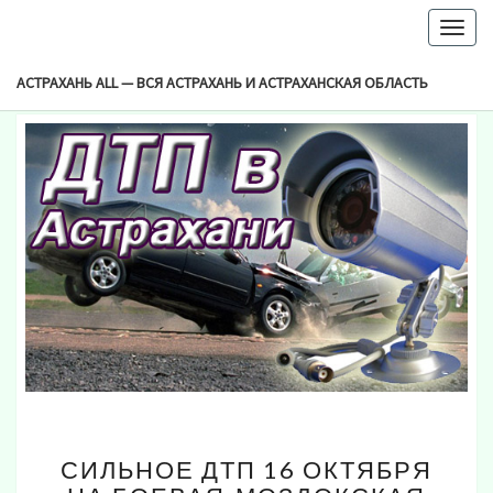
-->
Togg
Browsed By
navig
Метка:
16 Октяюря
АСТРАХАНЬ ALL — ВСЯ АСТРАХАНЬ И АСТРАХАНСКАЯ ОБЛАСТЬ
СИЛЬНОЕ
СИЛЬНОЕ ДТП 16 ОКТЯБРЯ
ДТП