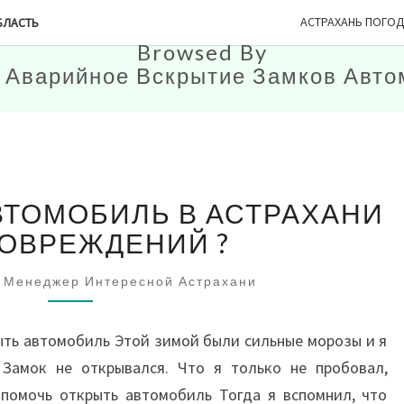
АСТРАХАНЬ ПОГО
БЛАСТЬ
Browsed By
:
Аварийное Вскрытие Замков Авто
КАК
ВТОМОБИЛЬ В АСТРАХАНИ
ОТКРЫТЬ
АВТОМОБИЛЬ
ПОВРЕЖДЕНИЙ ?
В
АСТРАХАНИ
Менеджер Интересной Астрахани
БЕЗ
ПОВРЕЖДЕНИЙ
ыть автомобиль Этой зимой были сильные морозы и я
?
 Замок не открывался. Что я только не пробовал,
 помочь открыть автомобиль Тогда я вспомнил, что