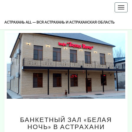
-->
Togg
Browsed By
navig
Метка:
Белая Ночь Астрахань
АСТРАХАНЬ ALL — ВСЯ АСТРАХАНЬ И АСТРАХАНСКАЯ ОБЛАСТЬ
БАНКЕТНЫЙ
БАНКЕТНЫЙ ЗАЛ «БЕЛАЯ
ЗАЛ
НОЧЬ» В АСТРАХАНИ
«БЕЛАЯ