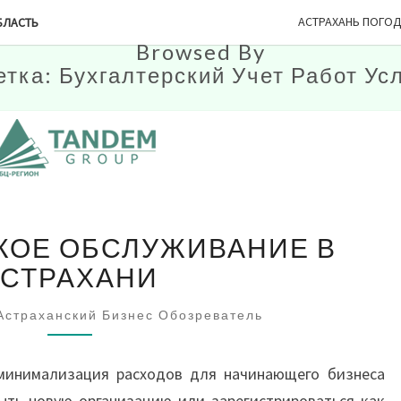
АСТРАХАНЬ ПОГО
БЛАСТЬ
Browsed By
етка:
Бухгалтерский Учет Работ Ус
БУХГАЛТЕРСКОЕ
КОЕ ОБСЛУЖИВАНИЕ В
ОБСЛУЖИВАНИЕ
В
АСТРАХАНИ
АСТРАХАНИ
Астраханский Бизнес Обозреватель
минимализация расходов для начинающего бизнеса
ыть новую организацию или зарегистрироваться как