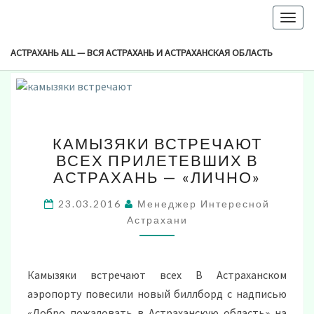
-->
Togg
Browsed By
navig
Метка:
Камызяки Плакат
АСТРАХАНЬ ALL — ВСЯ АСТРАХАНЬ И АСТРАХАНСКАЯ ОБЛАСТЬ
КАМЫЗЯКИ
КАМЫЗЯКИ ВСТРЕЧАЮТ
ВСТРЕЧАЮТ
ВСЕХ ПРИЛЕТЕВШИХ В
ВСЕХ
АСТРАХАНЬ — «ЛИЧНО»
ПРИЛЕТЕВШИХ
В
23.03.2016
Менеджер Интересной
АСТРАХАНЬ
Астрахани
—
«ЛИЧНО»
Камызяки встречают всех В Астраханском
аэропорту повесили новый биллборд с надписью
«Добро пожаловать в Астраханскую область» на