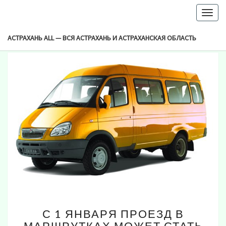
-->
Togg
Browsed By
navig
Метка:
Проезд В Маршрутках
АСТРАХАНЬ ALL — ВСЯ АСТРАХАНЬ И АСТРАХАНСКАЯ ОБЛАСТЬ
С
С 1 ЯНВАРЯ ПРОЕЗД В
1
МАРШРУТКАХ МОЖЕТ СТАТЬ
ЯНВАРЯ