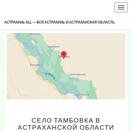
-->
Togg
Browsed By
navig
Метка:
Село Тамбовка
АСТРАХАНЬ ALL — ВСЯ АСТРАХАНЬ И АСТРАХАНСКАЯ ОБЛАСТЬ
СЕЛО
СЕЛО ТАМБОВКА В
ТАМБОВКА
АСТРАХАНСКОЙ ОБЛАСТИ
В