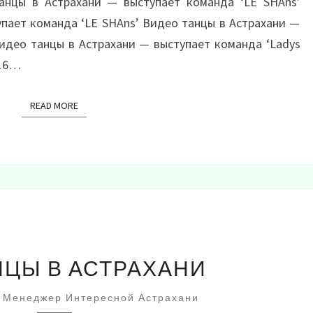
анцы в Астрахани — выступает команда ‘LE SHAns’
пает команда ‘LE SHAns’ Видео танцы в Астрахани —
идео танцы в Астрахани — выступает команда ‘Ladys
016…
READ MORE
READ MORE
ШОУ
НЦЫ В АСТРАХАНИ
ТАНЦЫ
В
Менеджер Интересной Астрахани
АСТРАХАНИ