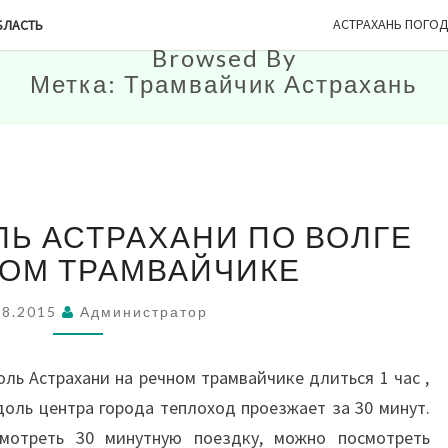
АСТРАХАНЬ ПОГО
БЛАСТЬ
Browsed By
Метка:
Трамвайчик Астрахань
ПРОГУЛКА
ЛЬ АСТРАХАНИ ПО ВОЛГЕ
ВДОЛЬ
АСТРАХАНИ
НОМ ТРАМВАЙЧИКЕ
ПО
ВОЛГЕ
08.2015
Администратор
НА
РЕЧНОМ
оль Астрахани на речном трамвайчике длиться 1 час ,
ТРАМВАЙЧИКЕ
доль центра города теплоход проезжает за 30 минут.
мотреть 30 минутную поездку, можно посмотреть