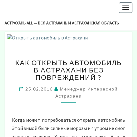
-->
Togg
Browsed By
navig
Метка:
Вскрытие Автомобильных Дверей
АСТРАХАНЬ ALL — ВСЯ АСТРАХАНЬ И АСТРАХАНСКАЯ ОБЛАСТЬ
КАК
КАК ОТКРЫТЬ АВТОМОБИЛЬ
ОТКРЫТЬ
В АСТРАХАНИ БЕЗ
АВТОМОБИЛЬ
ПОВРЕЖДЕНИЙ ?
В
АСТРАХАНИ
25.02.2016
Менеджер Интересной
БЕЗ
Астрахани
ПОВРЕЖДЕНИЙ
?
Когда может потребоваться открыть автомобиль
Этой зимой были сильные морозы и я утром не смог
завести машину. Замок не открывался. Что я