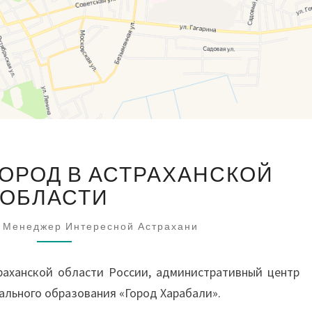
ХАРАБАЛИ
ГОРОД В АСТРАХАНСКОЙ
—
ГОРОД
ОБЛАСТИ
В
АСТРАХАНСКОЙ
Менеджер Интересной Астрахани
ОБЛАСТИ
траханской области России, административный центр
ального образования «Город Харабали».