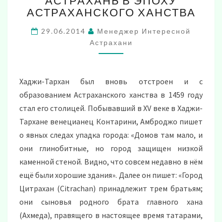
АСТРАХАНЬ В ЭПОХУ
В
АСТРАХАНСКОГО ХАНСТВА
ЭПОХУ
АСТРАХАНСКОГО
29.06.2014
Менеджер Интересной
ХАНСТВА
Астрахани
Хаджи-Тархан был вновь отстроен и с
образованием Астраханского ханства в 1459 году
стал его столицей. Побывавший в XV веке в Хаджи-
Тархане венецианец Контарини, Амброджо пишет
о явных следах упадка города: «Домов там мало, и
они глинобитные, но город защищен низкой
каменной стеной. Видно, что совсем недавно в нём
ещё были хорошие здания». Далее он пишет: «Город
Цитрахан (Citrachan) принадлежит трем братьям;
они сыновья родного брата главного хана
(Ахмеда), правящего в настоящее время татарами,