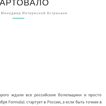
АРТОВАЛО
1
В
Менеджер Интересной Астрахани
СОЧИ
СТАРТОВАЛО
орого ждали все российские болельщики и просто
ря Formula1 стартует в России, а если быть точнее в