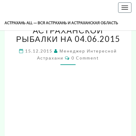
-->
Togg
НОВОСТИ
navig
НОВОСТИ
АСТРАХАНСКОЙ
АСТРАХАНЬ ALL — ВСЯ АСТРАХАНЬ И АСТРАХАНСКАЯ ОБЛАСТЬ
РЫБАЛКИ
АСТРАХАНСКОЙ
НА
РЫБАЛКИ НА 04.06.2015
04.06.2015
15.12.2015
Менеджер Интересной
Comments
Астрахани
0 Comment