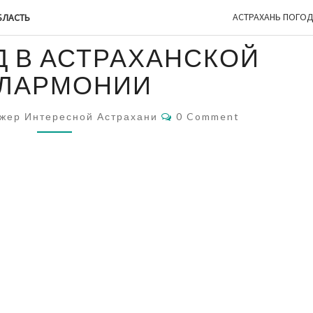
АСТРАХАНЬ ПОГО
БЛАСТЬ
НОВЫЙ
Д В АСТРАХАНСКОЙ
ГОД
В
ЛАРМОНИИ
АСТРАХАНСКОЙ
ФИЛАРМОНИИ
Comments
жер Интересной Астрахани
0 Comment