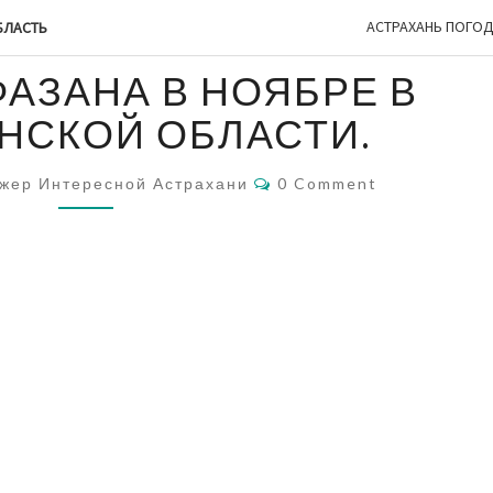
АСТРАХАНЬ ПОГО
БЛАСТЬ
ОХОТА
ФАЗАНА В НОЯБРЕ В
НА
ФАЗАНА
НСКОЙ ОБЛАСТИ.
В
НОЯБРЕ
Comments
жер Интересной Астрахани
0 Comment
В
АСТРАХАНСКОЙ
ОБЛАСТИ.