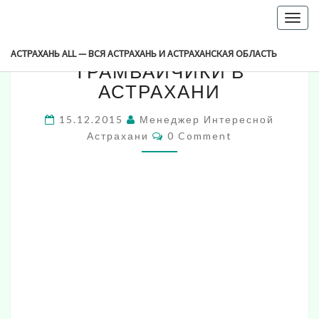
-->
Togg
17
navig
17 ПРИСТАНЬ И РЕЧНЫЕ
ПРИСТАНЬ
АСТРАХАНЬ ALL — ВСЯ АСТРАХАНЬ И АСТРАХАНСКАЯ ОБЛАСТЬ
И
ТРАМВАЙЧИКИ В
РЕЧНЫЕ
АСТРАХАНИ
ТРАМВАЙЧИКИ
В
15.12.2015
Менеджер Интересной
АСТРАХАНИ
Comments
Астрахани
0 Comment