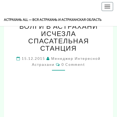
-->
Togg
С
navig
С НАБЕРЕЖНОЙ РЕКИ
НАБЕРЕЖНОЙ
АСТРАХАНЬ ALL — ВСЯ АСТРАХАНЬ И АСТРАХАНСКАЯ ОБЛАСТЬ
РЕКИ
ВОЛГИ В АСТРАХАНИ
ВОЛГИ
ИСЧЕЗЛА
В
СПАСАТЕЛЬНАЯ
АСТРАХАНИ
СТАНЦИЯ
ИСЧЕЗЛА
СПАСАТЕЛЬНАЯ
СТАНЦИЯ
15.12.2015
Менеджер Интересной
Comments
Астрахани
0 Comment